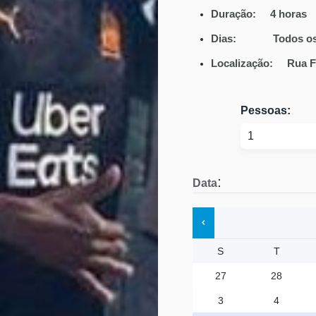
Duração: 4
horas
Dias:
Todos os
Localização:
Rua 
Pessoas:
:
Data
S
T
27
28
3
4