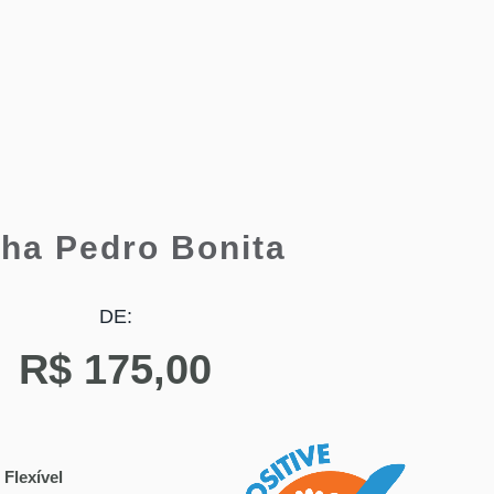
lha Pedro Bonita
DE:
R$
175,00
exível